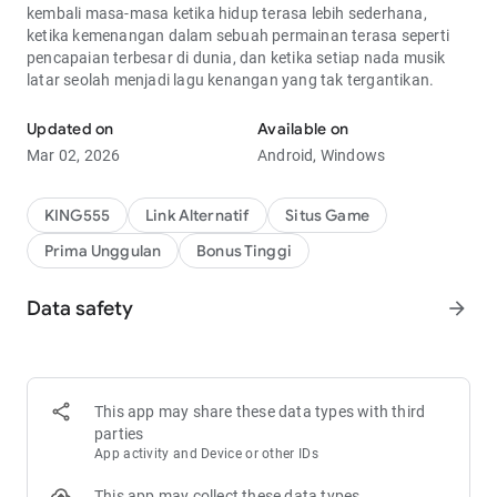
kembali masa-masa ketika hidup terasa lebih sederhana,
ketika kemenangan dalam sebuah permainan terasa seperti
pencapaian terbesar di dunia, dan ketika setiap nada musik
latar seolah menjadi lagu kenangan yang tak tergantikan.
Updated on
Available on
Mar 02, 2026
Android, Windows
KING555
Link Alternatif
Situs Game
Prima Unggulan
Bonus Tinggi
Data safety
arrow_forward
This app may share these data types with third
parties
App activity and Device or other IDs
This app may collect these data types