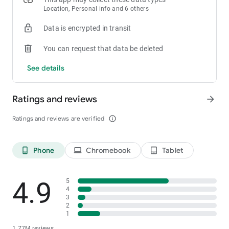
Location, Personal info and 6 others
Data is encrypted in transit
You can request that data be deleted
See details
Ratings and reviews
arrow_forward
Ratings and reviews are verified
info_outline
Phone
Chromebook
Tablet
phone_android
laptop
tablet_android
4.9
5
4
3
2
1
1.77M reviews