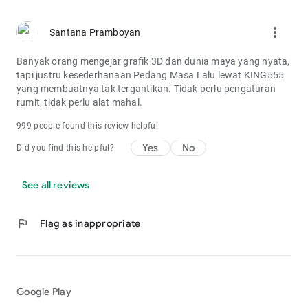
more_vert
Santana Pramboyan
Banyak orang mengejar grafik 3D dan dunia maya yang nyata,
tapi justru kesederhanaan Pedang Masa Lalu lewat KING555
yang membuatnya tak tergantikan. Tidak perlu pengaturan
rumit, tidak perlu alat mahal.
999 people found this review helpful
Yes
No
Did you find this helpful?
See all reviews
flag
Flag as inappropriate
Google Play