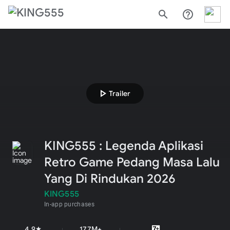
search
help_outline
play_arrow
Trailer
KING555 : Legenda Aplikasi
Retro Game Pedang Masa Lalu
Yang Di Rindukan 2026
KING555
In-app purchases
4.9
177M+
star