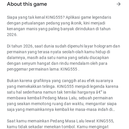
About this game
arrow_forward
Siapa yang tak kenal KING555? Aplikasi game legendaris
dengan petualangan pedang yang ikonik, kini menjadi
kenangan manis yang paling banyak dirindukan di tahun
2026.
Di tahun 2026, saat dunia sudah dipenuhi layar hologram dan
permainan yang terasa nyata seolah-olah kamu hidup di
dalamnya, masih ada satu nama yang selalu diucapkan
dengan senyum hangat dan rindu mendalam oleh para
penggemar permainan lama:
KING555
.
Bukan karena grafiknya yang canggih atau efek suaranya
yang memekakkan telinga. KING555 menjadi legenda karena
satu hal sederhana namun tak ternilai harganya â€” ia
membawa kembali
Pedang Masa Lalu
, sebuah permainan
yang seakan memotong ruang dan waktu, mengantar siapa
saja yang memainkannya kembali ke masa-masa indah di
masa lalu.
Saat kamu memainkan Pedang Masa Lalu lewat KING555,
kamu tidak sekadar menekan tombol. Kamu mengingat