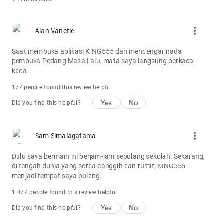
more_vert
Alan Vanetie
Saat membuka aplikasi KING555 dan mendengar nada
pembuka Pedang Masa Lalu, mata saya langsung berkaca-
kaca.
177 people found this review helpful
Yes
No
Did you find this helpful?
more_vert
Sam Simalagatama
Dulu saya bermain ini berjam-jam sepulang sekolah. Sekarang,
di tengah dunia yang serba canggih dan rumit, KING555
menjadi tempat saya pulang.
1.077 people found this review helpful
Yes
No
Did you find this helpful?