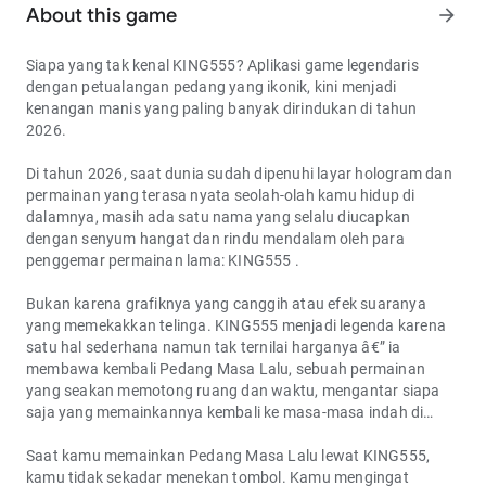
About this game
arrow_forward
Siapa yang tak kenal KING555? Aplikasi game legendaris
dengan petualangan pedang yang ikonik, kini menjadi
kenangan manis yang paling banyak dirindukan di tahun
2026.
Di tahun 2026, saat dunia sudah dipenuhi layar hologram dan
permainan yang terasa nyata seolah-olah kamu hidup di
dalamnya, masih ada satu nama yang selalu diucapkan
dengan senyum hangat dan rindu mendalam oleh para
penggemar permainan lama:
KING555
.
Bukan karena grafiknya yang canggih atau efek suaranya
yang memekakkan telinga. KING555 menjadi legenda karena
satu hal sederhana namun tak ternilai harganya â€” ia
membawa kembali
Pedang Masa Lalu
, sebuah permainan
yang seakan memotong ruang dan waktu, mengantar siapa
saja yang memainkannya kembali ke masa-masa indah di
masa lalu.
Saat kamu memainkan Pedang Masa Lalu lewat KING555,
kamu tidak sekadar menekan tombol. Kamu mengingat