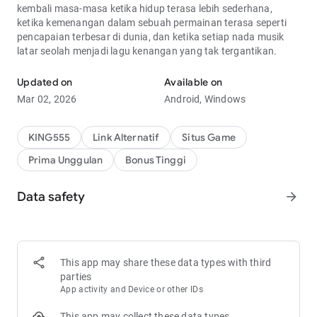
kembali masa-masa ketika hidup terasa lebih sederhana,
ketika kemenangan dalam sebuah permainan terasa seperti
pencapaian terbesar di dunia, dan ketika setiap nada musik
latar seolah menjadi lagu kenangan yang tak tergantikan.
Updated on
Available on
Mar 02, 2026
Android, Windows
KING555
Link Alternatif
Situs Game
Prima Unggulan
Bonus Tinggi
Data safety
arrow_forward
This app may share these data types with third
parties
App activity and Device or other IDs
This app may collect these data types