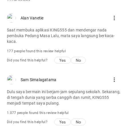
more_vert
Alan Vanetie
Saat membuka aplikasi KING555 dan mendengar nada
pembuka Pedang Masa Lalu, mata saya langsung berkaca-
kaca.
177 people found this review helpful
Yes
No
Did you find this helpful?
more_vert
Sam Simalagatama
Dulu saya bermain ini berjam-jam sepulang sekolah. Sekarang,
di tengah dunia yang serba canggih dan rumit, KING555
menjadi tempat saya pulang.
1.077 people found this review helpful
Yes
No
Did you find this helpful?