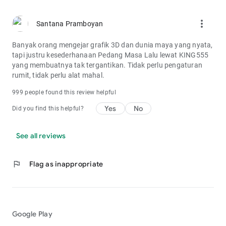
more_vert
Santana Pramboyan
Banyak orang mengejar grafik 3D dan dunia maya yang nyata,
tapi justru kesederhanaan Pedang Masa Lalu lewat KING555
yang membuatnya tak tergantikan. Tidak perlu pengaturan
rumit, tidak perlu alat mahal.
999 people found this review helpful
Yes
No
Did you find this helpful?
See all reviews
flag
Flag as inappropriate
Google Play