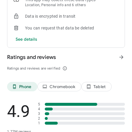
Location, Personal info and 6 others
Data is encrypted in transit
You can request that data be deleted
See details
Ratings and reviews
arrow_forward
Ratings and reviews are verified
info_outline
Phone
Chromebook
Tablet
phone_android
laptop
tablet_android
4.9
5
4
3
2
1
1.77M reviews