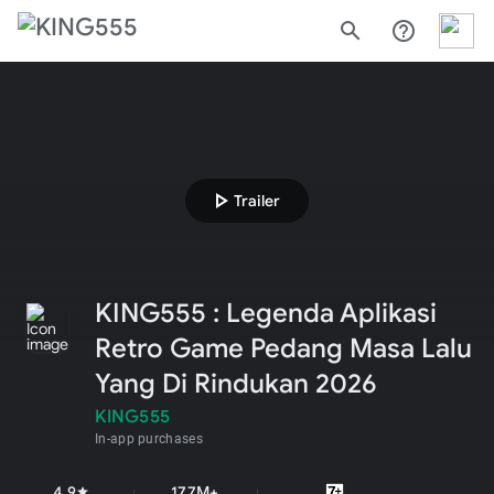
search
help_outline
play_arrow
Trailer
KING555 : Legenda Aplikasi
Retro Game Pedang Masa Lalu
Yang Di Rindukan 2026
KING555
In-app purchases
4.9
177M+
star